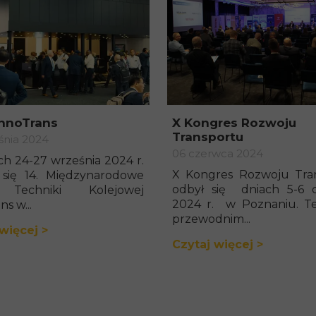
InnoTrans
X Kongres Rozwoju
Transportu
śnia 2024
06 czerwca 2024
h 24-27 września 2024 r.
X Kongres Rozwoju Tra
 się 14. Międzynarodowe
odbył się dniach 5-6 
 Techniki Kolejowej
2024 r. w Poznaniu. 
s w...
przewodnim...
więcej >
Czytaj więcej >