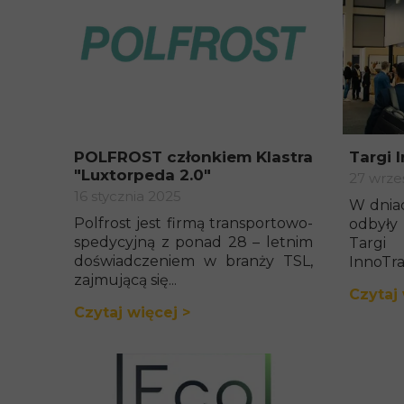
POLFROST członkiem Klastra
Targi 
"Luxtorpeda 2.0"
27 wrze
16 stycznia 2025
W dniac
Polfrost jest firmą transportowo-
odbyły
spedycyjną z ponad 28 – letnim
Targi
doświadczeniem w branży TSL,
InnoTran
zajmującą się...
Czytaj 
Czytaj więcej >