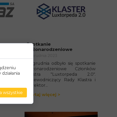
em
Spotkanie
0"
bożonarodzeniowe
12 grudnia 2023
ANSGAZ
12 grudnia odbyło się spotkanie
ządzeniu
a w roku
bożonarodzeniowe Członków
działania
są firmy
Klastra "Luxtorpeda 2.0".
Przewodniczący Rady Klastra i
Dyrektor...
a wszystkie
Czytaj więcej >