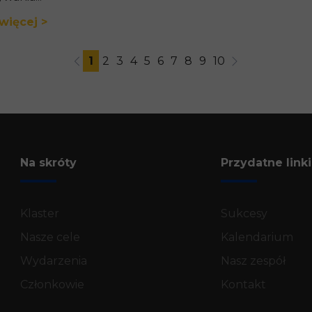
więcej >
1
2
3
4
5
6
7
8
9
10
Na skróty
Przydatne linki
Klaster
Sukcesy
Nasze cele
Kalendarium
Wydarzenia
Nasz zespół
Członkowie
Kontakt