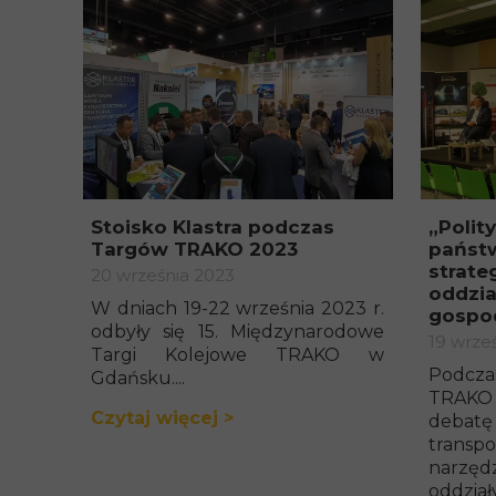
Stoisko Klastra podczas
„Polit
Targów TRAKO 2023
państw
strate
20 września 2023
oddzia
W dniach 19-22 września 2023 r.
gospo
odbyły się 15. Międzynarodowe
19 wrze
Targi Kolejowe TRAKO w
Podcza
Gdańsku....
TRAKO
Czytaj więcej >
deba
trans
narzę
oddziały