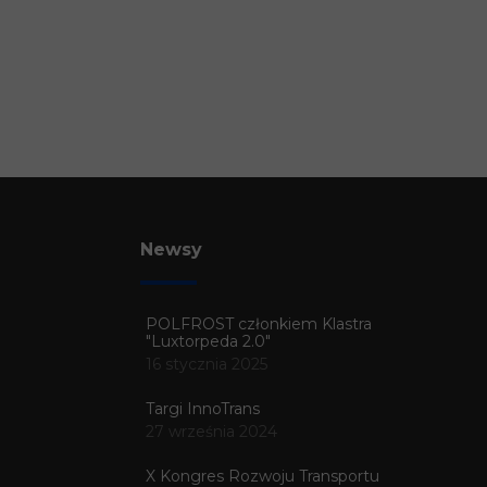
Newsy
POLFROST członkiem Klastra
"Luxtorpeda 2.0"
16 stycznia 2025
Targi InnoTrans
27 września 2024
X Kongres Rozwoju Transportu