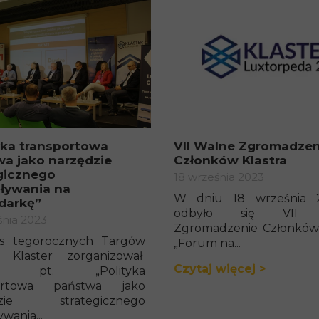
yka transportowa
VII Walne Zgromadzen
a jako narzędzie
Członków Klastra
gicznego
18 września 2023
ływania na
W dniu 18 września 2
darkę”
odbyło się VII 
śnia 2023
Zgromadzenie Członków 
s tegorocznych Targów
„Forum na...
 Klaster zorganizował
Czytaj więcej >
tę pt. „Polityka
portowa państwa jako
dzie strategicznego
wania...